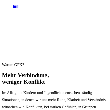
🎟️
AB 59 € / TAG
ANMELDUNG
Einen Tag oder das ganze Wochenende. Plätze sind begrenzt und
übertragbar.
Jetzt anmelden →
Warum GFK?
Mehr
Verbindung,
weniger Konflikt
Im Alltag mit Kindern und Jugendlichen entstehen ständig
Situationen, in denen wir uns mehr Ruhe, Klarheit und Verständnis
wünschen – in Konflikten, bei starken Gefühlen, in Gruppen.