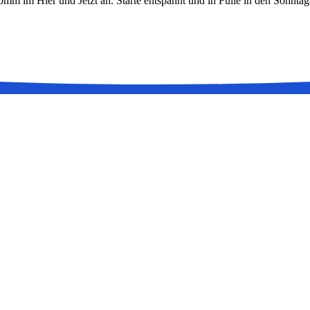
omm im Hier und Jetzt an. Starte entspannt und in Fülle in den Sonnta