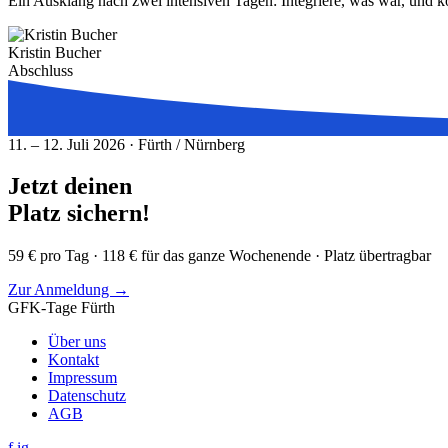
Ein Ausklang nach zwei intensiven Tagen: Integriere, was war, und k
Kristin Bucher
Abschluss
11. – 12. Juli 2026 · Fürth / Nürnberg
Jetzt deinen
Platz sichern!
59 € pro Tag · 118 € für das ganze Wochenende · Platz übertragbar
Zur Anmeldung →
GFK-Tage Fürth
Über uns
Kontakt
Impressum
Datenschutz
AGB
f
ig