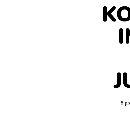
K
I
J
8 pr