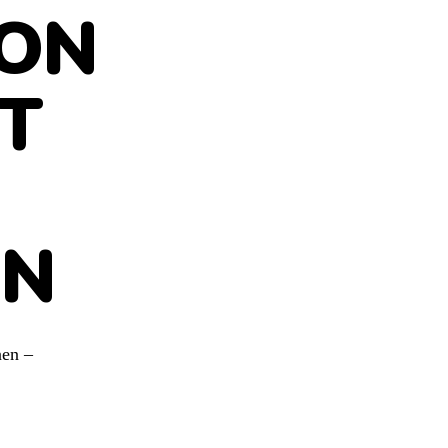
ON
IT
EN
nen –