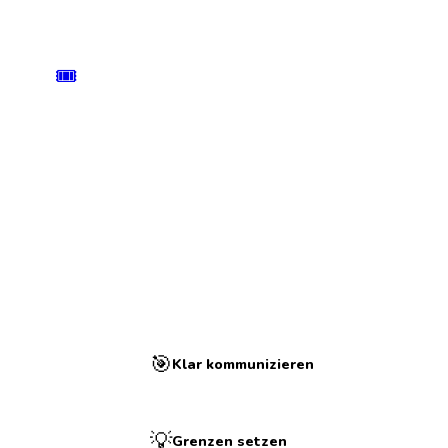
🎟️
AB 59 € / TAG
ANMELDUNG
Einen Tag oder das ganze Wochenende. Plätze sind begrenzt
und übertragbar.
Jetzt anmelden →
🎯
Klar kommunizieren
💡
Grenzen setzen