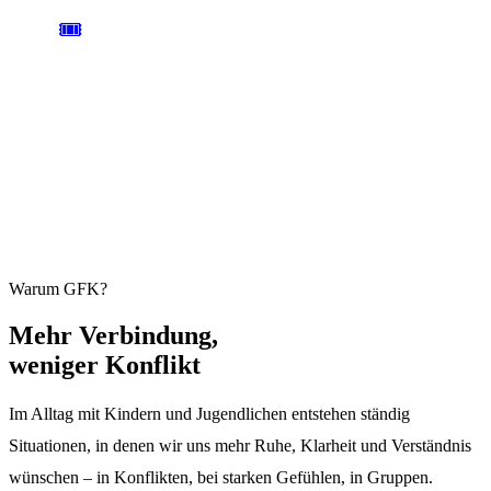
🎟️
AB 59 € / TAG
ANMELDUNG
Einen Tag oder das ganze Wochenende. Plätze sind begrenzt und
übertragbar.
Jetzt anmelden →
Warum GFK?
Mehr
Verbindung,
weniger Konflikt
Im Alltag mit Kindern und Jugendlichen entstehen ständig
Situationen, in denen wir uns mehr Ruhe, Klarheit und Verständnis
wünschen – in Konflikten, bei starken Gefühlen, in Gruppen.