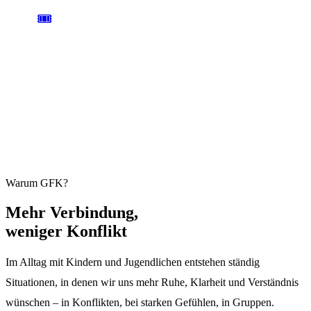
🎟️
AB 59 € / TAG
ANMELDUNG
Einen Tag oder das ganze Wochenende. Plätze sind begrenzt und
übertragbar.
Jetzt anmelden →
Warum GFK?
Mehr
Verbindung,
weniger Konflikt
Im Alltag mit Kindern und Jugendlichen entstehen ständig
Situationen, in denen wir uns mehr Ruhe, Klarheit und Verständnis
wünschen – in Konflikten, bei starken Gefühlen, in Gruppen.