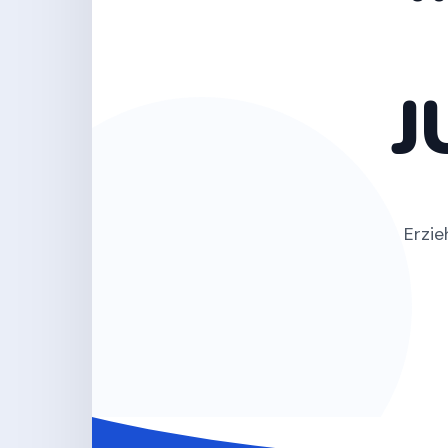
J
Erzie