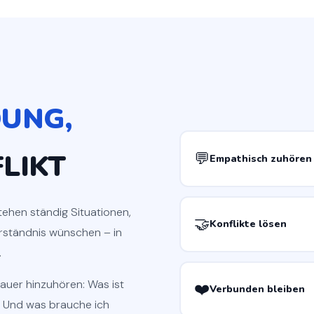
UNG,
LIKT
💬
Empathisch zuhören
tehen ständig Situationen,
🤝
Konflikte lösen
erständnis wünschen – in
.
nauer hinzuhören: Was ist
❤️
Verbunden bleiben
 Und was brauche ich