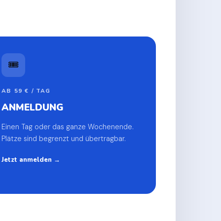
🎟️
AB 59 € / TAG
ANMELDUNG
Einen Tag oder das ganze Wochenende.
Plätze sind begrenzt und übertragbar.
Jetzt anmelden →