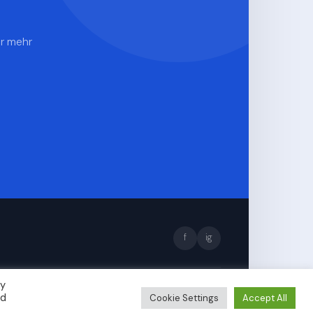
ür mehr
f
ig
By
ber
ed
Cookie Settings
Accept All