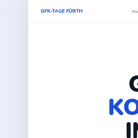
GFK-TAGE FÜRTH
H
K
I