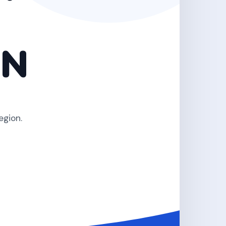
EN
egion.