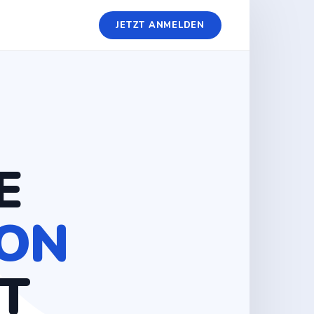
JETZT ANMELDEN
E
ON
IT