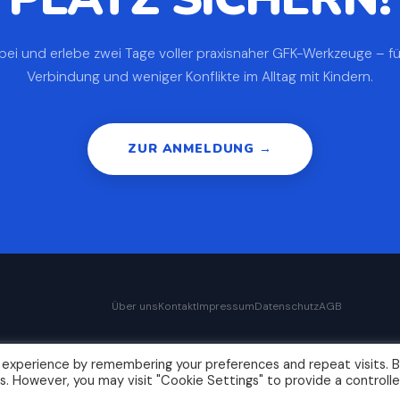
bei und erlebe zwei Tage voller praxisnaher GFK-Werkzeuge – f
Verbindung und weniger Konflikte im Alltag mit Kindern.
ZUR ANMELDUNG →
Über uns
Kontakt
Impressum
Datenschutz
AGB
 experience by remembering your preferences and repeat visits. 
2026 GFK-Tage Fürth · Impact Institut · Organisiert von Pierre Boisson & Kai Gru
es. However, you may visit "Cookie Settings" to provide a controll