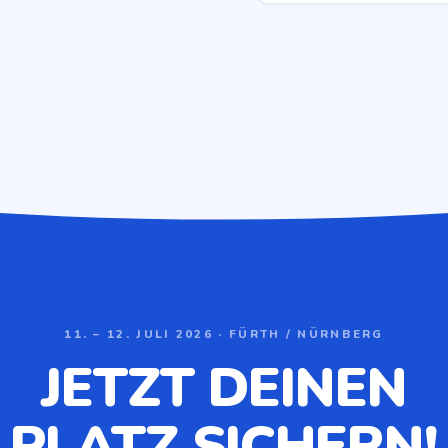
11. – 12. JULI 2026 · FÜRTH / NÜRNBERG
JETZT DEINEN
PLATZ SICHERN!