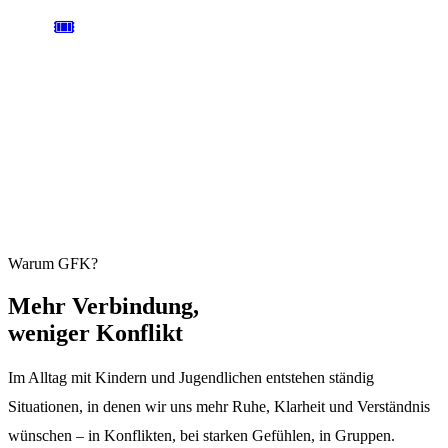
🎟️
AB 59 € / TAG
ANMELDUNG
Einen Tag oder das ganze Wochenende. Plätze sind begrenzt und
übertragbar.
Jetzt anmelden →
Warum GFK?
Mehr
Verbindung,
weniger Konflikt
Im Alltag mit Kindern und Jugendlichen entstehen ständig
Situationen, in denen wir uns mehr Ruhe, Klarheit und Verständnis
wünschen – in Konflikten, bei starken Gefühlen, in Gruppen.