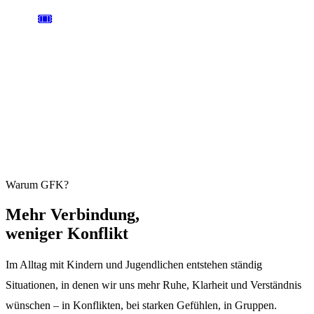
🎟️
AB 59 € / TAG
ANMELDUNG
Einen Tag oder das ganze Wochenende. Plätze sind begrenzt und
übertragbar.
Jetzt anmelden →
Warum GFK?
Mehr
Verbindung,
weniger Konflikt
Im Alltag mit Kindern und Jugendlichen entstehen ständig
Situationen, in denen wir uns mehr Ruhe, Klarheit und Verständnis
wünschen – in Konflikten, bei starken Gefühlen, in Gruppen.