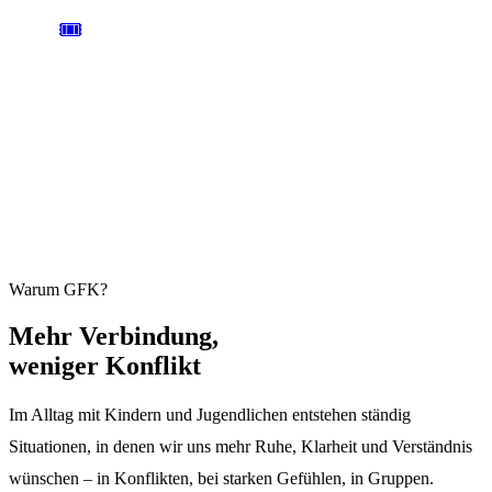
🎟️
AB 59 € / TAG
ANMELDUNG
Einen Tag oder das ganze Wochenende. Plätze sind begrenzt und
übertragbar.
Jetzt anmelden →
Warum GFK?
Mehr
Verbindung,
weniger Konflikt
Im Alltag mit Kindern und Jugendlichen entstehen ständig
Situationen, in denen wir uns mehr Ruhe, Klarheit und Verständnis
wünschen – in Konflikten, bei starken Gefühlen, in Gruppen.