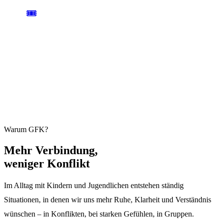
🎟️
AB 59 € / TAG
ANMELDUNG
Einen Tag oder das ganze Wochenende. Plätze sind begrenzt und
übertragbar.
Jetzt anmelden →
Warum GFK?
Mehr
Verbindung,
weniger Konflikt
Im Alltag mit Kindern und Jugendlichen entstehen ständig
Situationen, in denen wir uns mehr Ruhe, Klarheit und Verständnis
wünschen – in Konflikten, bei starken Gefühlen, in Gruppen.